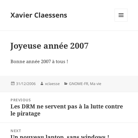
Xavier Claessens
MENU
AND
WIDGETS
Joyeuse année 2007
Bonne année 2007 à tous !
Posted
Author
Categories
31/12/2006
xclaesse
GNOME-FR
,
Ma vie
on
Post
PREVIOUS
navigation
Les DRM ne servent pas à la lutte contre
Previous
le piratage
post:
NEXT
Un nouveau laptop, sans windows !
Next