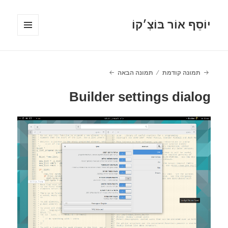
יוֹסֵף אוֹר בּוֹצְ׳קוֹ
תפריטים
ווידג'טים
תמונה קודמת
תמונה הבאה
Builder settings dialog