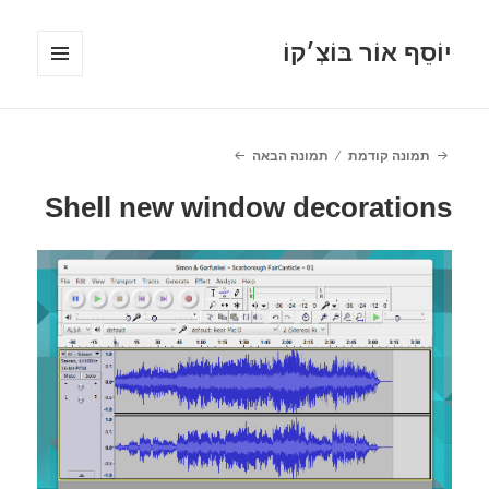
יוֹסֵף אוֹר בּוֹצְ׳קוֹ
תפריטים
ווידג'טים
תמונה קודמת
תמונה הבאה
Shell new window decorations