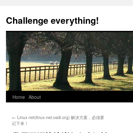
Skip
to
Challenge everything!
content
Home
About
←
Linux net(linux-net.osdl.org) 解决方案，必须要
记下来！