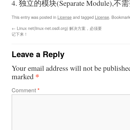
4. 独立的模块(Separate Module),
This entry was posted in
License
and tagged
License
. Bookmar
←
Linux net(linux-net.osdl.org) 解决方案，必须要
记下来！
Leave a Reply
Your email address will not be publishe
*
marked
Comment
*