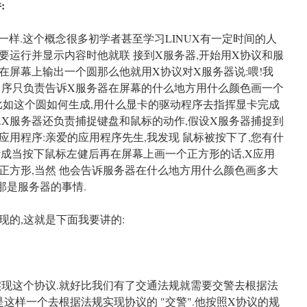
:
P协议一样.这个概念很多初学者甚至学习LINUX有一定时间的人
要运行并显示内容时他就联 接到X服务器,开始用X协议和服
在屏幕上输出一个圆那么他就用X协议对X服务器说:喂!我
程 序只负责告诉X服务器在屏幕的什么地方用什么颜色画一个
,比如这个圆如何生成,用什么显卡的驱动程序去指挥显卡完成
.X服务器还负责捕捉键盘和鼠标的动作,假设X服务器捕捉到
应用程序:亲爱的应用程序先生,我发现 鼠标被按下了,您有什
计成当按下鼠标左健后再在屏幕上画一个正方形的话,X应用
正方形,当然 他会告诉服务器在什么地方用什么颜色画多大
那是服务器的事情.
现的,这就是下面我要讲的:
实现这个协议.就好比我们有了交通法规就需要交警去根据法
6就是这样一个去根据法规实现协议的 "交警".他按照X协议的规