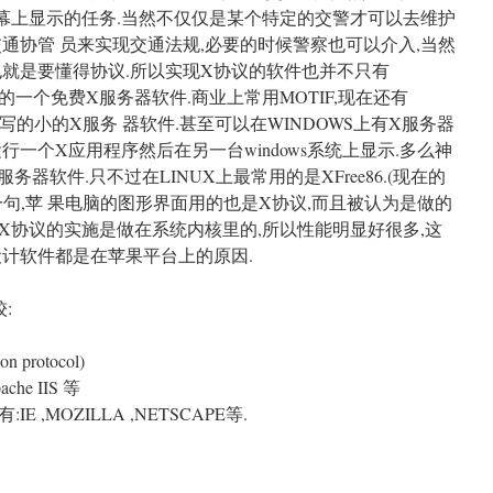
幕上显示的任务.当然不仅仅是某个特定的交警才可以去维护
通协管 员来实现交通法规,必要的时候警察也可以介入,当然
也就是要懂得协议.所以实现X协议的软件也并不只有
现X协议的一个免费X服务器软件.商业上常用MOTIF,现在还有
写的小的X服务 器软件.甚至可以在WINDOWS上有X服务器
运行一个X应用程序然后在另一台windows系统上显示.多么神
X服务器软件.只不过在LINUX上最常用的是XFree86.(现在的
便说一句,苹 果电脑的图形界面用的也是X协议,而且被认为是做的
X协议的实施是做在系统内核里的,所以性能明显好很多,这
设计软件都是在苹果平台上的原因.
:
n protocol)
e IIS 等
,MOZILLA ,NETSCAPE等.