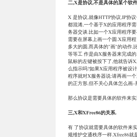
二,X是协议,不是具体的某个软件
X 是协议,就像HTTP协议,I
都混淆,一个基于X的应用程序需
务器交谈.比如一个X应用程序要
需要在屏幕上画一个圆.X应用
多大的圆,而具体的"画"的动作
等等工 作是由X服务器来完成的
鼠标的左键被按下了,他就告诉X
么指示吗?如果X应用程序被设
程序就对X服务器说:请再画一个
的正方形,但不关心具体怎么画–
那么协议是需要具体的软件来实
三,X和XFree86的关系.
有 了协议就需要具体的软件来
规维护交通秩序一样.Xfree8