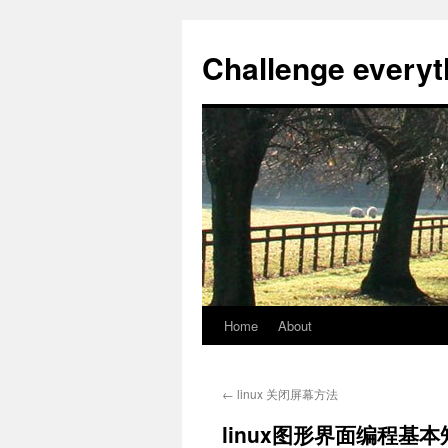
Skip
to
Challenge everyt
content
Home
About
←
linux 关闭屏幕方法
linux图形界面编程基本