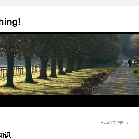
hing!
Meta标签详解
→
知识