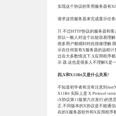
实现这个协议的常用服务器有Xfree86 
请求这些服务器来完成显示任务的
只 不过HTTP协议的服务器和
所以一般人对这个比较容易理解.
很多用户都感到对此很难理解.既
示在任何装有X服务器的远程计算机上
过在大多数情况下,X应用程序
示 器.这也是很多人不理解X是
四,X和X11R6又是什么关系?
不知道初学者有没有注意到/usr/
X11R6 实际上是 X Protocol version
(X协议第11版第六次发行)的意
正.不同版本的X协议是不能通信的
在的X服务器软件和X应用程序都遵