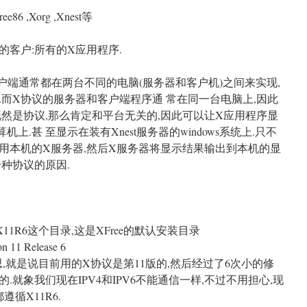
,Xorg ,Xnest等
客户:所有的X应用程序.
客户端通常都在两台不同的电脑(服务器和客户机)之间来实现,
而X协议的服务器和客户端程序通 常在同一台电脑上,因此
然是协议,那么肯定和平台无关的,因此可以让X应用程序显
.甚 至显示在装有Xnest服务器的windows系统上.只不
都用本机的X服务器,然后X服务器将显示结果输出到本机的显
一种协议的原因.
X11R6这个目录,这是XFree的默认安装目录
 11 Release 6
思,就是说目前用的X协议是第11版的,然后经过了6次小的修
.就象我们现在IPV4和IPV6不能通信一样,不过不用担心,现
循X11R6.