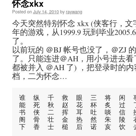
怀念xkx
Posted on
July 14, 2010
by
raywang
今天突然特别怀念 xkx (侠客行，文
年的游戏，从1999.9 玩到毕业2005
了。
以前玩的 ＠BJ 帐号也没了，＠ZJ
了。只能连进＠AH，用小号进去看了一
都被并入 ＠AH 了) ，把登录时
档，二为怀念…
谁  纵  千  救  眼  三  将  闲  事
能  死  秋  赵  花  杯  炙  过  了  步  
书  侠  二  挥  耳  吐  啖  信  拂  
阁  骨  壮  金  热  然  朱  陵  衣  一  白 
下  香  士  槌  后  诺  亥  饮  去
                             