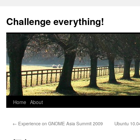
Skip
to
Challenge everything!
content
Home
About
←
Experience on GNOME Asia Summit 2009
Ubuntu 10