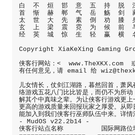
白  不  烜  邯  意  五  持  脱  深
首  惭  赫  郸  气  岳  觞  剑  藏  里  沓  钩	
太  世  大  先  素  倒  劝  膝  身  
玄  上  梁  震  霓  为  候  前  与  留  流  雪
经  英  城  惊  生  轻  赢  横  名
Copyright XiaKeXing Gaming Gro
侠客行网站：<  www.TheXKX.com  或 
有任何意见，请 email 给 wiz@thexkx
儿女情长，仗剑江湖路，暮然回首，萧风
络游戏五花八门比比皆是，而仍不为所动
解其个中真味之辈。为让侠客行游戏更上
更高的游戏质量来回报玩家之厚爱。从即
能加入到我们侠客行巫师队伍中来。详情清参阅 
- MudOS v22.2b14 -

侠客行站点名称	     国际网路位址     埠号	  运行时间	   玩家人数
