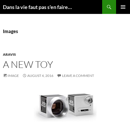
Skip
Search
Dans la vie faut pas s'en faire…
to
PRIMAR
content
MENU
Images
ARAVIS
A NEW TOY
IMAGE
AUGUST 4, 2016
LEAVE A COMMENT