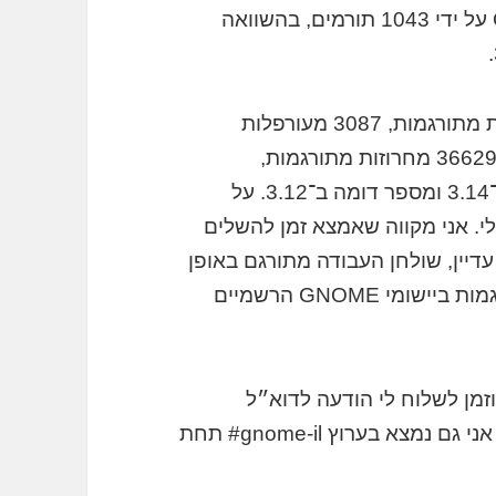
גרסה זו מכילה 33525 שינויים שנרשמו ב־Git על ידי 1043 תורמים, בהשוואה
עומד על 82% (35965 מחרוזות מתורגמות, 3087 מעורפלות
ו־4453 שאינן מתורגמות) בהשוואה ל־84% (36629 מחרוזות מתורגמות,
2698 מעורפלות ו־3966 שאינן מתורגמות) ב־3.14 ומספר דומה ב־3.12. על
לי. אני מקווה שאמצא זמן להשלים
 הפער מהגרסות הקודמות, לקראת 3.18. עדיין, שולחן העבודה מתורגם באופן
מלא (קרי, אני לא מוצא מחרוזות שאינן מתורגמות ביישומי GNOME הרשמיים
זמן לשלוח לי הודעה לדוא״ל
(yoseforb תחת gnome dot org), מדי פעם אני גם נמצא בערוץ ‎#gnome-il תחת