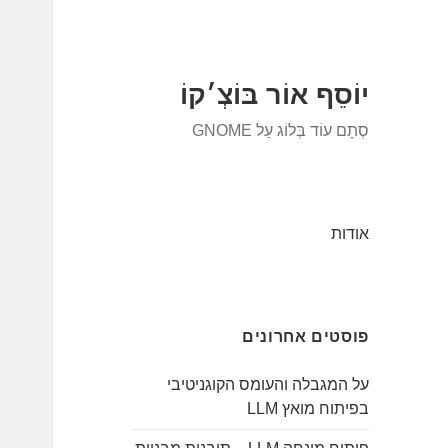
יוֹסֵף אוֹר בּוֹצְ׳קוֹ
סְתָם עוֹד בְּלוֹג עַל GNOME
אודות
פוסטים אחרונים
על המגבלה והעומס הקוגניטיבי
בפיתוח מואץ LLM