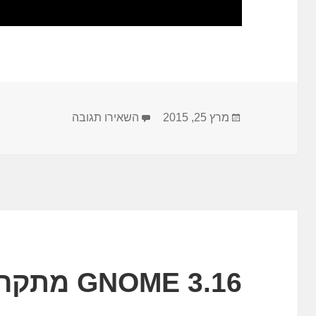
פורסם
עבור ‏GNOME 3.16 שוחרר !
מרץ 25, 2015
השאירו תגובה
בתאריך
GNOME 3.16 מתקרב – החידושים