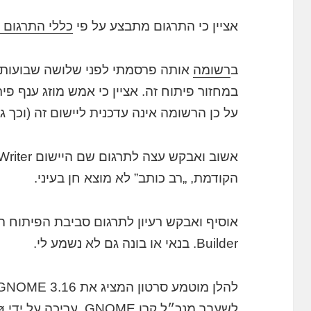
אציין כי התרגום מתבצע על פי
כללי התרגום של
ב
רשומה
אותה פרסמתי לפני שלושה שבועות ס
על כן הרשומה אינה עדכנית ליישום זה (וכך 
הקודמת, „רב כותב” לא מוצא חן בעיני.
Builder. בנאי או בונה גם לא נשמע לי.
להלן מוטמע סרטון המציג את GNOME 3.16. קריינות על ידי
לשעבר מנכ״ל
קרן GNOME
, עריכה על ידי
ø