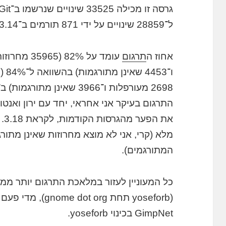
ל־28859 שינויים על ידי 871 תורמים ב־3.14.
אחוז ה
תרגום
התרגום בעיקר אני אחראי, יחד עם ירון ואנטו
את
המתורגמים).
כל המעוניין לעזור במלאכת התרגום יותר ממו
GimpNet בכינוי yoseforb.