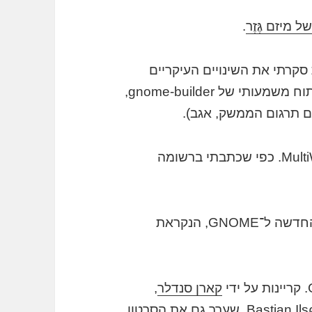
 מיזם גֶּזֶר
.
קרתי את השינויים העיקריים
במחזור פיתוח זה. אציין כי אמש מוזג ענף פיתוח משמעותי של gnome-builder,
גם תרגום הממשק, אגב).
אשוב ואבקש עצה לתרגום שם היישום MultiWriter. כפי שכתבתי ברשומה
אוסיף ואבקש רעיון לתרגום סביבת הפיתוח החדשה ל־GNOME, הנקראת
קארן סנדלר
,
Bastian Ils
, שערך גם את הסרטון