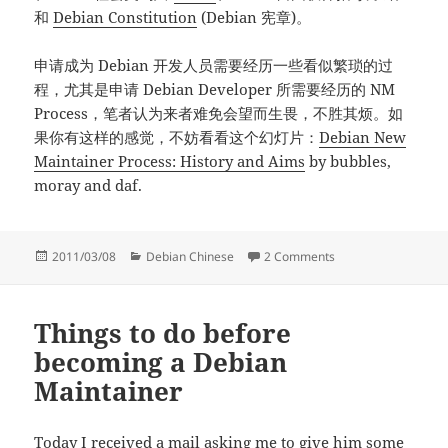
和
Debian Constitution
(Debian 宪章)。
申请成为 Debian 开发人员需要经历一些看似繁琐的过
程，尤其是申请 Debian Developer 所需要经历的 NM
Process，笔者认为来者难免会望而生畏，不胜其烦。如
果你有这样的感觉，不妨看看这个幻灯片：
Debian New
Maintainer Process: History and Aims
by bubbles,
moray and daf.
Posted
Categories
on 成为 Debian M
2011/03/08
Debian Chinese
2 Comments
on
Things to do before
becoming a Debian
Maintainer
Today I received a mail asking me to give him some